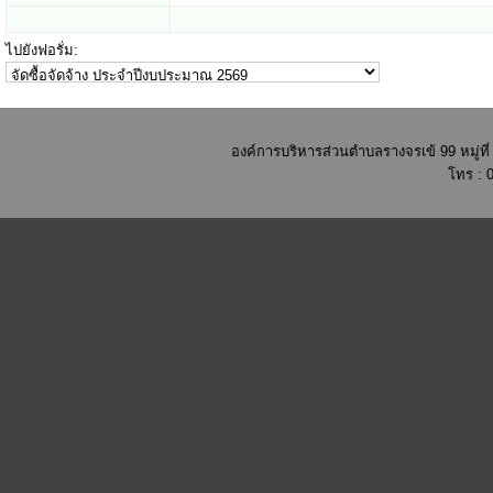
ไปยังฟอรั่ม:
องค์การบริหารส่วนตำบลรางจรเข้ 99 หมู่ท
โทร : 