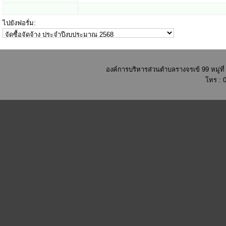
ไปยังฟอรั่ม:
องค์การบริหารส่วนตำบลรางจรเข้ 99 หมู่ท
โทร : 