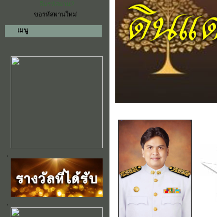
ลืมรหัสผ่าน?
ขอรหัสผ่านใหม่
.
เมนู